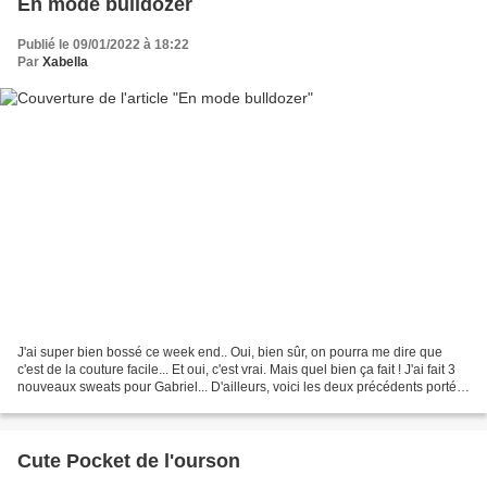
En mode bulldozer
Publié le 09/01/2022 à 18:22
Par
Xabella
J'ai super bien bossé ce week end.. Oui, bien sûr, on pourra me dire que
c'est de la couture facile... Et oui, c'est vrai. Mais quel bien ça fait ! J'ai fait 3
nouveaux sweats pour Gabriel... D'ailleurs, voici les deux précédents portés.
Je pense que...
Cute Pocket de l'ourson