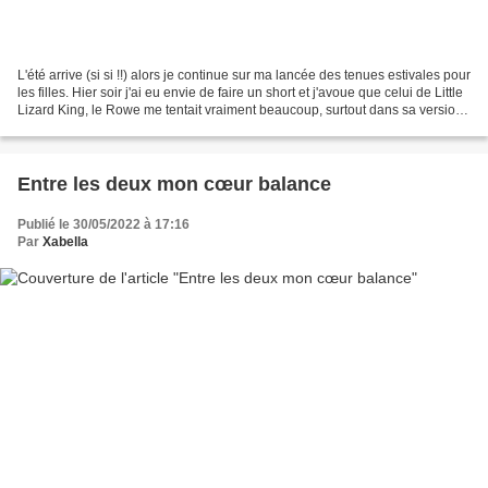
L'été arrive (si si !!) alors je continue sur ma lancée des tenues estivales pour
les filles. Hier soir j'ai eu envie de faire un short et j'avoue que celui de Little
Lizard King, le Rowe me tentait vraiment beaucoup, surtout dans sa version
bas en forme...
Entre les deux mon cœur balance
Publié le 30/05/2022 à 17:16
Par
Xabella