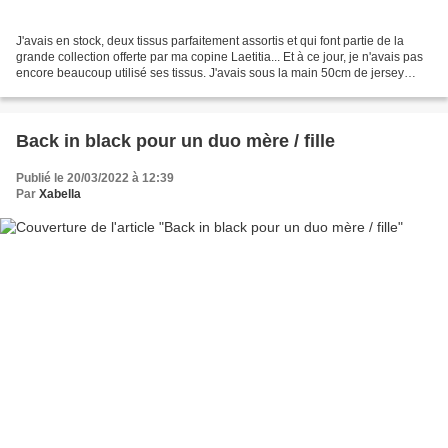
J'avais en stock, deux tissus parfaitement assortis et qui font partie de la
grande collection offerte par ma copine Laetitia... Et à ce jour, je n'avais pas
encore beaucoup utilisé ses tissus. J'avais sous la main 50cm de jersey
viscose marine uni et...
Back in black pour un duo mère / fille
Publié le 20/03/2022 à 12:39
Par
Xabella