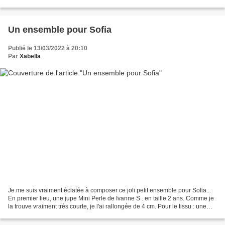
filles. Celle qui va...
Un ensemble pour Sofia
Publié le 13/03/2022 à 20:10
Par
Xabella
Je me suis vraiment éclatée à composer ce joli petit ensemble pour Sofia...
En premier lieu, une jupe Mini Perle de Ivanne S . en taille 2 ans. Comme je
la trouve vraiment très courte, je l'ai rallongée de 4 cm. Pour le tissu : une
chute de velours à...