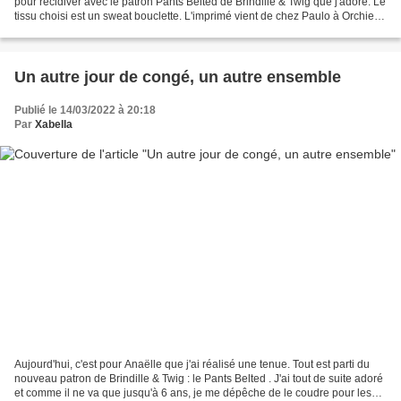
pour récidiver avec le patron Pants Belted de Brindille & Twig que j'adore. Le
tissu choisi est un sweat bouclette. L'imprimé vient de chez Paulo à Orchies
et Zaïna l'avait elle...
Un autre jour de congé, un autre ensemble
Publié le 14/03/2022 à 20:18
Par
Xabella
Aujourd'hui, c'est pour Anaëlle que j'ai réalisé une tenue. Tout est parti du
nouveau patron de Brindille & Twig : le Pants Belted . J'ai tout de suite adoré
et comme il ne va que jusqu'à 6 ans, je me dépêche de le coudre pour les