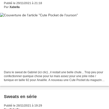
Publié le 29/11/2021 à 21:18
Par
Xabella
Dans le sweat de Gabriel (ici clic) , il restait une belle chute... Trop peu pour
confectionner quelque chose pour lui mais assez pour une jolie robe /
tunique en taille 92 pour Anaëlle. A nouveau une Cute Pocket du magazine
Ottobre 4-2017 . J'ai pu tester...
Sweats en série
Publié le 28/11/2021 à 19:29