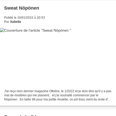
Sweat Nöpönen
Publié le 16/01/2022 à 20:53
Par
Xabella
J'ai reçu mon dernier magazine Ottobre, le 1/2022 et je dois dire qu'il y a pas
mal de modèles qui me plaisent... et j'ai souhaité commencer par le
Nöpönen . En taille 98 pour ma petite Anaëlle, ce joli tissu vient du reste d'un
sweat de Gabriel. Ces...