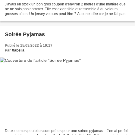
J'avais en stock un bon gros coupon d'environ 2 mètres d'une matière que
ne ne sais pas nommer. Elle est extensible et ressemble à du velours
grosses côtes. Un jersey velours peut être ? Aucune idée car je ne l'ai pas
acheté, il s'agit d'un tissu reçu...
Soirée Pyjamas
Publié le 15/03/2022 à 19:17
Par
Xabella
Deux de mes poulettes sont prêtes pour une soirée pyjamas... J'en ai profité