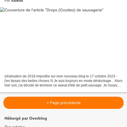
Par
Xabella
(réalisation de 2018 importée sur mon nouveau blog le 17 octobre 2023 -
j'en faisais des belles choses !!) Je suis toujours en mode déstockage... Alors
hier soir, j'ai décidé de terminer ce sweat d'été de petit sauvage. Je l'avais
acheté en Pologne lors...
< Page précédente
Hébergé par Overblog