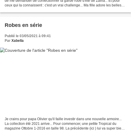
de me demander de confectionner la garde robe d'été de Zaïna... Et pour
ceux qui la connaissent : c'est un vrai challenge... Ma fille adore les belles
choses et en particulier...
Robes en série
Publié le 03/05/2021 à 09:41
Par
Xabella
Je crains pour papa Olivier qu'il faille investir dans une nouvelle armoire...
La collection été 2021 arrive... Pour commencer, une petite Tropical du
magazine Ottobre 1-2016 en taille 98. La précédente (ici ) lui va super bien