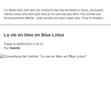
Ce week-end, bien que j'ai consacré pas mal de temps à l'asso, j'ai quand
même cousu une jolie jupe dont je ne suis pas peu fière. Pas qu'elle soit
techniquement difficile : juste qu'elle est super super jolie. Pour le modèle,
une fois n'est pas couture...
La vie en bleu en Blue Lotus
Publié le 08/05/2021 à 19:13
Par
Xabella