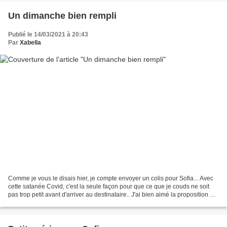
Un dimanche bien rempli
Publié le 14/03/2021 à 20:43
Par
Xabella
Comme je vous le disais hier, je compte envoyer un colis pour Sofia... Avec
cette satanée Covid, c'est la seule façon pour que ce que je couds ne soit
pas trop petit avant d'arriver au destinataire.. J'ai bien aimé la proposition de
Servane mais... je...