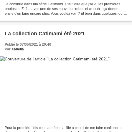
Je continue dans ma série Catimami. Il faut dire que j'ai vu les premières
photos de Zaïna avec une de ses nouvelles robes et waouh... ça donne
envie d'en faire encore plus. Vous voulez voir ? Et bien dans quelques jour
je vous prépare ça... En attendant,...
La collection Catimami été 2021
Publié le 07/05/2021 à 20:40
Par
Xabella
Pour la première fois cette année, ma fille a choisi de me faire confiance et