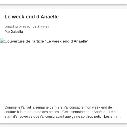
alors on ne change pas...
Le week end d'Anaëlle
Publié le 21/03/2021 à 21:12
Par
Xabella
Comme je l'ai fait la semaine dernière, j'ai consacré mon week end de
couture à faire pour une des petites... Cette semaine pour Anaëlle... Le but
étant d'envoyer ce que j'ai cousu avant que ça ne soit trop petit... Les enfants
poussent comme des champignons...