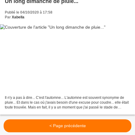
Un long dimanche de pluie...
Publié le 04/10/2020 à 17:58
Par
Xabella
Il n'y a pas à dire... C'est l'automne... L'automne est souvent synonyme de
pluie... Et dans le cas où j'avais besoin d'une excuse pour coudre... elle était
toute trouvée. Mais en fait, il y a un moment que j'ai passé le stade de
chercher une excuse ou...
< Page précédente