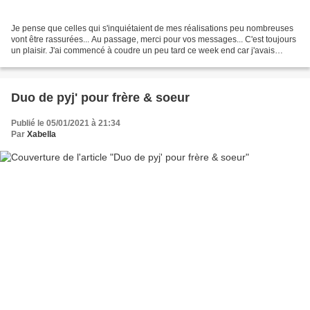
Je pense que celles qui s'inquiétaient de mes réalisations peu nombreuses
vont être rassurées... Au passage, merci pour vos messages... C'est toujours
un plaisir. J'ai commencé à coudre un peu tard ce week end car j'avais
rendez vous chez la coiffeuse......
Duo de pyj' pour frère & soeur
Publié le 05/01/2021 à 21:34
Par
Xabella