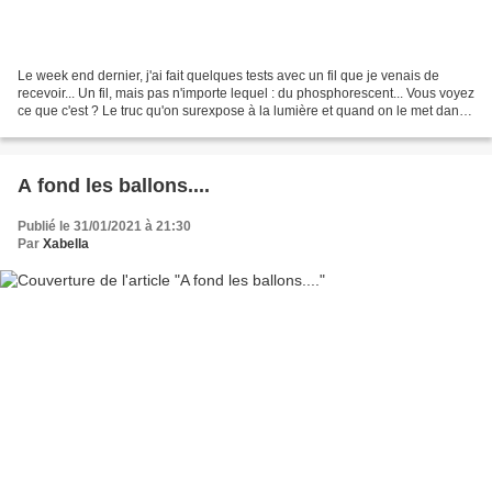
Le week end dernier, j'ai fait quelques tests avec un fil que je venais de
recevoir... Un fil, mais pas n'importe lequel : du phosphorescent... Vous voyez
ce que c'est ? Le truc qu'on surexpose à la lumière et quand on le met dans
le noir : ça brille...
A fond les ballons....
Publié le 31/01/2021 à 21:30
Par
Xabella