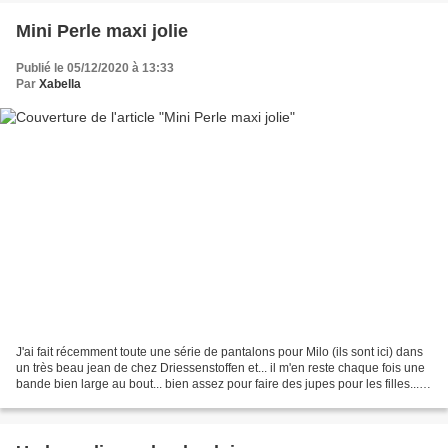
Mini Perle maxi jolie
Publié le 05/12/2020 à 13:33
Par
Xabella
J'ai fait récemment toute une série de pantalons pour Milo (ils sont ici) dans
un très beau jean de chez Driessenstoffen et... il m'en reste chaque fois une
bande bien large au bout... bien assez pour faire des jupes pour les filles...
voir même des robes...