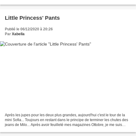
prépare notre souper plus souvent...
Little Princess' Pants
Publié le 06/12/2020 à 20:26
Par
Xabella
Après les jupes pour les deux plus grandes, aujourd'hui c'est le tour de la
mini Sofia... Toujours en restant dans le principe de terminer les chutes des
jeans de Milo... Après avoir feuilleté mes magazines Ottobre, je me suis
arrêtée sur cette petite...