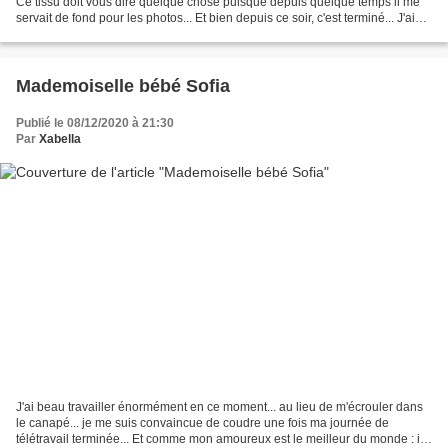
Ce tissu doit vous dire quelque chose puisque depuis quelque temps il me
servait de fond pour les photos... Et bien depuis ce soir, c'est terminé... J'ai
cousu dedans un petit...
Mademoiselle bébé Sofia
Publié le 08/12/2020 à 21:30
Par
Xabella
J'ai beau travailler énormément en ce moment... au lieu de m'écrouler dans
le canapé... je me suis convaincue de coudre une fois ma journée de
télétravail terminée... Et comme mon amoureux est le meilleur du monde : il