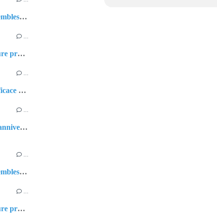
🌼 Deux petits ensembles pleins de douceur pour Léa
…
🎪 Week-end couture productif et haut en couleurs !
…
Couture simple, efficace et… trop craquante pour Léa ! 👶✨
…
👑 La couronne d'anniversaire de Léa 👑
…
🌼 Deux petits ensembles pleins de douceur pour Léa
…
🎪 Week-end couture productif et haut en couleurs !