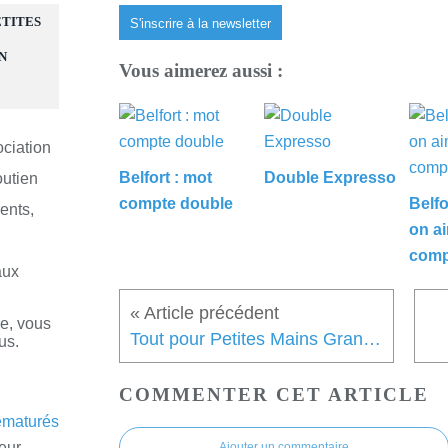
ETITES
S'inscrire à la newsletter
N
Vous aimerez aussi :
ociation
Belfort : mot
Double Expresso
outien
compte double
Belfo
ents,
on a
comp
aux
re, vous
Tout pour Petites Mains Grand Cœur
us.
COMMENTER CET ARTICLE
eur
Ajouter un commentaire