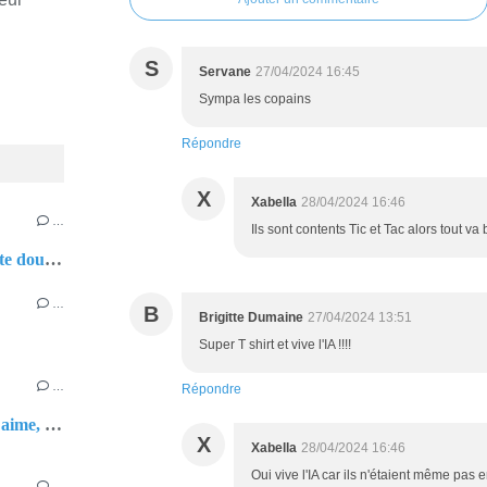
S
Servane
27/04/2024 16:45
Sympa les copains
Répondre
X
Xabella
28/04/2024 16:46
…
Ils sont contents Tic et Tac alors tout va 
Belfort : mot compte double
…
B
Brigitte Dumaine
27/04/2024 13:51
Super T shirt et vive l'IA !!!!
…
Répondre
Belfort : quand on aime, on ne compte pas !
X
Xabella
28/04/2024 16:46
Oui vive l'IA car ils n'étaient même pas
…