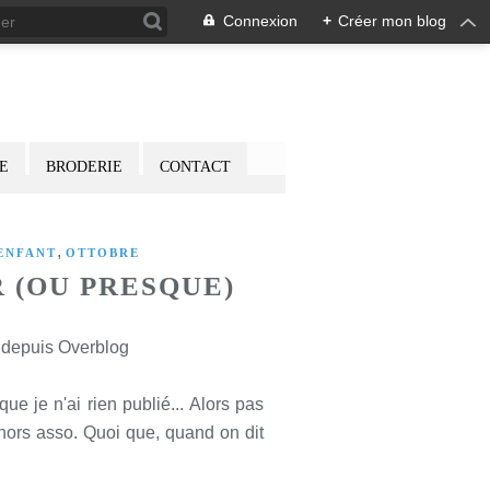
Connexion
+
Créer mon blog
E
BRODERIE
CONTACT
,
ENFANT
OTTOBRE
R (OU PRESQUE)
é depuis Overblog
ue je n'ai rien publié... Alors pas
 hors asso. Quoi que, quand on dit