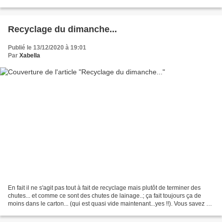
leur emballage plastique...
Recyclage du dimanche...
Publié le 13/12/2020 à 19:01
Par
Xabella
En fait il ne s'agit pas tout à fait de recyclage mais plutôt de terminer des
chutes... et comme ce sont des chutes de lainage..; ça fait toujours ça de
moins dans le carton... (qui est quasi vide maintenant...yes !!). Vous savez si
ça porte un nom particulier...