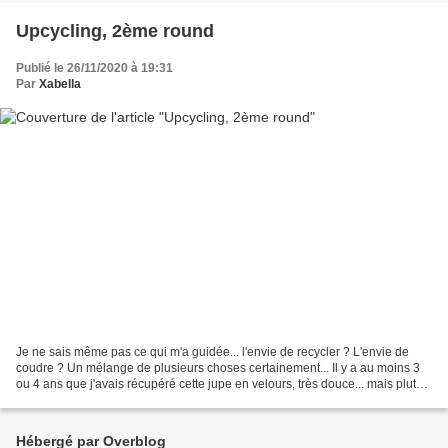
Upcycling, 2ème round
Publié le 26/11/2020 à 19:31
Par
Xabella
Je ne sais même pas ce qui m'a guidée... l'envie de recycler ? L'envie de
coudre ? Un mélange de plusieurs choses certainement... Il y a au moins 3
ou 4 ans que j'avais récupéré cette jupe en velours, très douce... mais plutôt
moche (faut bien être honnête...)...
Hébergé par Overblog