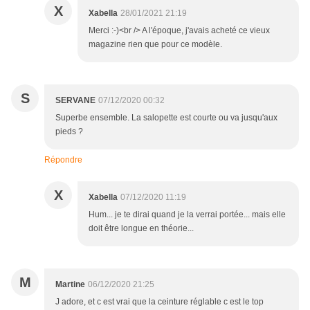
X
Xabella
28/01/2021 21:19
Merci :-)<br /> A l'époque, j'avais acheté ce vieux
magazine rien que pour ce modèle.
S
SERVANE
07/12/2020 00:32
Superbe ensemble. La salopette est courte ou va jusqu'aux
pieds ?
Répondre
X
Xabella
07/12/2020 11:19
Hum... je te dirai quand je la verrai portée... mais elle
doit être longue en théorie...
M
Martine
06/12/2020 21:25
J adore, et c est vrai que la ceinture réglable c est le top