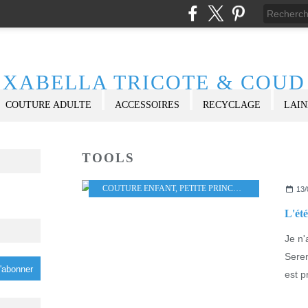
XABELLA TRICOTE & COUD
COUTURE ADULTE
ACCESSOIRES
RECYCLAGE
LAIN
TOOLS
COUTURE ENFANT
,
PETITE PRINCESSE
,
PETIT GARS
,
13/
L'ét
Je n'
Seren
est p