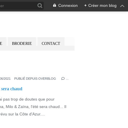
Connexion
+
Créer mon blog
E
BRODERIE
CONTACT
OTTOBRE
,
TOOLS
,
TWO IN ONE
,
ROBETTE
,
HER LITTLE WORLD
,
JERSEY
,
EUPHO
06/2021
PUBLIÉ DEPUIS OVERBLOG
…
é sera chaud
ai pas trop de doutes que pour
a, Milo & Zaïna, l'été sera chaud... Il
révu sur la Côte d'Azur....