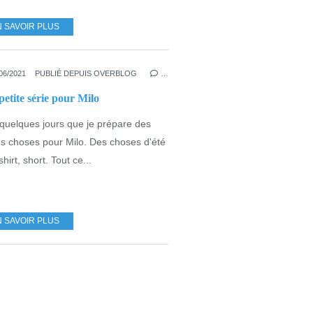
N SAVOIR PLUS
EVERYDAY
,
PETIT GARS
06/2021
PUBLIÉ DEPUIS OVERBLOG
…
etite série pour Milo
 quelques jours que je prépare des
es choses pour Milo. Des choses d'été
shirt, short. Tout ce...
N SAVOIR PLUS