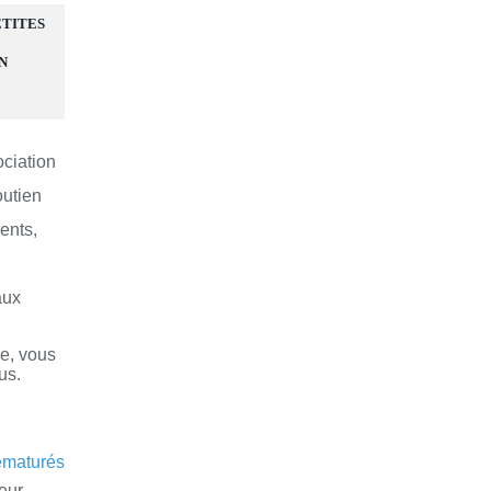
ETITES
N
ociation
outien
ents,
aux
re, vous
us.
eur