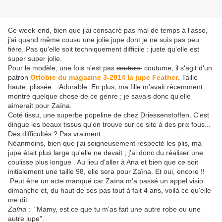
Ce week-end, bien que j'ai consacré pas mal de temps à l'asso,
j'ai quand même cousu une jolie jupe dont je ne suis pas peu
fière. Pas qu'elle soit techniquement difficile : juste qu'elle est
super super jolie.
Pour le modèle, une fois n'est pas
couture
coutume, il s'agit d'un
patron
Ottobre du magazine 3-2014 la jupe Feather
. Taille
haute, plissée... Adorable. En plus, ma fille m'avait récemment
montré quelque chose de ce genre ; je savais donc qu'elle
aimerait pour Zaïna.
Coté tissu, une superbe popeline de chez Driessenstoffen. C'est
dingue les beaux tissus qu'on trouve sur ce site à des prix fous...
Des difficultés ? Pas vraiment.
Néanmoins, bien que j'ai soigneusement respecté les plis, ma
jupe était plus large qu'elle ne devait ; j'ai donc du réaliser une
coulisse plus longue . Au lieu d'aller à Ana et bien que ce soit
initialement une taille 98, elle sera pour Zaïna. Et oui, encore !!
Peut être un acte manqué car Zaïna m'a passé un appel visio
dimanche et, du haut de ses pas tout à fait 4 ans, voilà ce qu'elle
me dit.
Zaïna
: "Mamy, est ce que tu m'as fait une autre robe ou une
autre jupe".