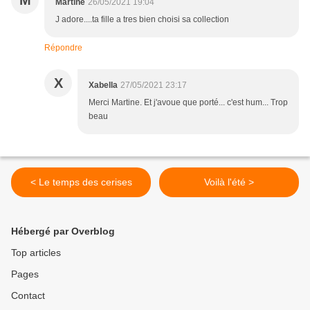
M
Martine
26/05/2021 19:04
J adore....ta fille a tres bien choisi sa collection
Répondre
X
Xabella
27/05/2021 23:17
Merci Martine. Et j'avoue que porté... c'est hum... Trop
beau
< Le temps des cerises
Voilà l'été >
Hébergé par Overblog
Top articles
Pages
Contact