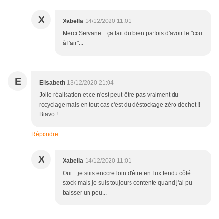
X
Xabella
14/12/2020 11:01
Merci Servane... ça fait du bien parfois d'avoir le "cou
à l'air"...
E
Elisabeth
13/12/2020 21:04
Jolie réalisation et ce n'est peut-être pas vraiment du
recyclage mais en tout cas c'est du déstockage zéro déchet !!
Bravo !
Répondre
X
Xabella
14/12/2020 11:01
Oui... je suis encore loin d'être en flux tendu côté
stock mais je suis toujours contente quand j'ai pu
baisser un peu...