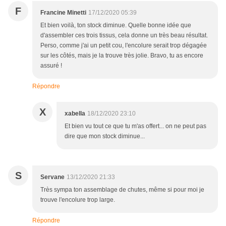
F
Francine Minetti
17/12/2020 05:39
Et bien voilà, ton stock diminue. Quelle bonne idée que
d'assembler ces trois tissus, cela donne un très beau résultat.
Perso, comme j'ai un petit cou, l'encolure serait trop dégagée
sur les côtés, mais je la trouve très jolie. Bravo, tu as encore
assuré !
Répondre
X
xabella
18/12/2020 23:10
Et bien vu tout ce que tu m'as offert... on ne peut pas
dire que mon stock diminue...
S
Servane
13/12/2020 21:33
Très sympa ton assemblage de chutes, même si pour moi je
trouve l'encolure trop large.
Répondre