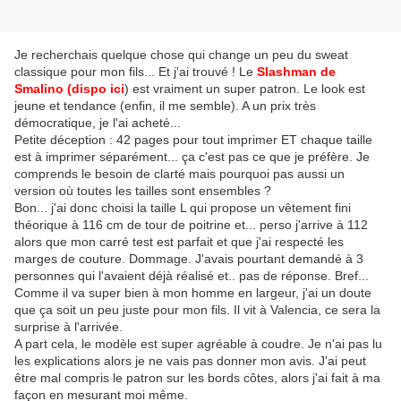
Je recherchais quelque chose qui change un peu du sweat
classique pour mon fils... Et j'ai trouvé ! Le
Slashman de
Smalino (dispo ici
) est vraiment un super patron. Le look est
jeune et tendance (enfin, il me semble). A un prix très
démocratique, je l'ai acheté...
Petite déception : 42 pages pour tout imprimer ET chaque taille
est à imprimer séparément... ça c'est pas ce que je préfère. Je
comprends le besoin de clarté mais pourquoi pas aussi un
version où toutes les tailles sont ensembles ?
Bon... j'ai donc choisi la taille L qui propose un vêtement fini
théorique à 116 cm de tour de poitrine et... perso j'arrive à 112
alors que mon carré test est parfait et que j'ai respecté les
marges de couture. Dommage. J'avais pourtant demandé à 3
personnes qui l'avaient déjà réalisé et.. pas de réponse. Bref...
Comme il va super bien à mon homme en largeur, j'ai un doute
que ça soit un peu juste pour mon fils. Il vit à Valencia, ce sera la
surprise à l'arrivée.
A part cela, le modèle est super agréable à coudre. Je n'ai pas lu
les explications alors je ne vais pas donner mon avis. J'ai peut
être mal compris le patron sur les bords côtes, alors j'ai fait à ma
façon en mesurant moi même.