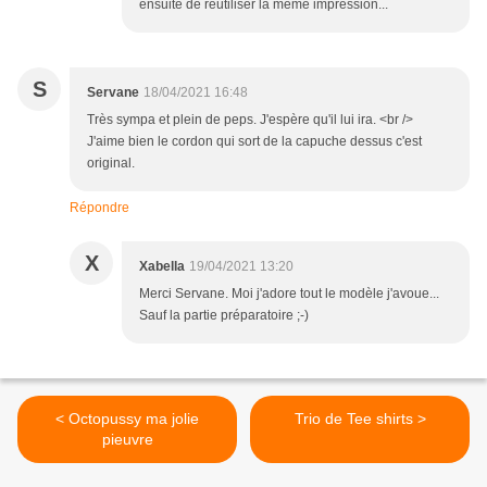
ensuite de réutiliser la même impression...
S
Servane
18/04/2021 16:48
Très sympa et plein de peps. J'espère qu'il lui ira. <br />
J'aime bien le cordon qui sort de la capuche dessus c'est
original.
Répondre
X
Xabella
19/04/2021 13:20
Merci Servane. Moi j'adore tout le modèle j'avoue...
Sauf la partie préparatoire ;-)
< Octopussy ma jolie
Trio de Tee shirts >
pieuvre