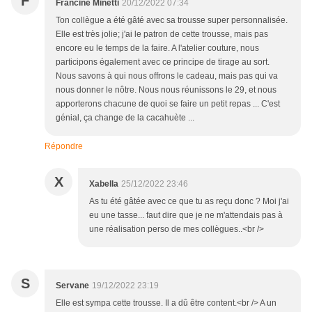
F
Francine Minetti
20/12/2022 07:34
Ton collègue a été gâté avec sa trousse super personnalisée.
Elle est très jolie; j'ai le patron de cette trousse, mais pas
encore eu le temps de la faire. A l'atelier couture, nous
participons également avec ce principe de tirage au sort.
Nous savons à qui nous offrons le cadeau, mais pas qui va
nous donner le nôtre. Nous nous réunissons le 29, et nous
apporterons chacune de quoi se faire un petit repas ... C'est
génial, ça change de la cacahuète ...
Répondre
X
Xabella
25/12/2022 23:46
As tu été gâtée avec ce que tu as reçu donc ? Moi j'ai
eu une tasse... faut dire que je ne m'attendais pas à
une réalisation perso de mes collègues..<br />
S
Servane
19/12/2022 23:19
Elle est sympa cette trousse. Il a dû être content.<br /> A un