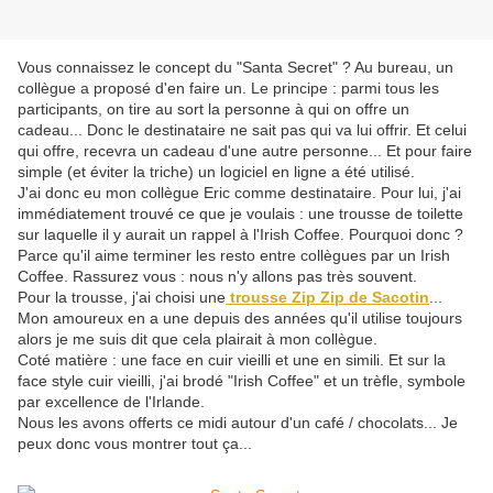
Vous connaissez le concept du "Santa Secret" ? Au bureau, un
collègue a proposé d'en faire un. Le principe : parmi tous les
participants, on tire au sort la personne à qui on offre un
cadeau... Donc le destinataire ne sait pas qui va lui offrir. Et celui
qui offre, recevra un cadeau d'une autre personne... Et pour faire
simple (et éviter la triche) un logiciel en ligne a été utilisé.
J'ai donc eu mon collègue Eric comme destinataire. Pour lui, j'ai
immédiatement trouvé ce que je voulais : une trousse de toilette
sur laquelle il y aurait un rappel à l'Irish Coffee. Pourquoi donc ?
Parce qu'il aime terminer les resto entre collègues par un Irish
Coffee. Rassurez vous : nous n'y allons pas très souvent.
Pour la trousse, j'ai choisi une
trousse Zip Zip de Sacotin
...
Mon amoureux en a une depuis des années qu'il utilise toujours
alors je me suis dit que cela plairait à mon collègue.
Coté matière : une face en cuir vieilli et une en simili. Et sur la
face style cuir vieilli, j'ai brodé "Irish Coffee" et un trèfle, symbole
par excellence de l'Irlande.
Nous les avons offerts ce midi autour d'un café / chocolats... Je
peux donc vous montrer tout ça...