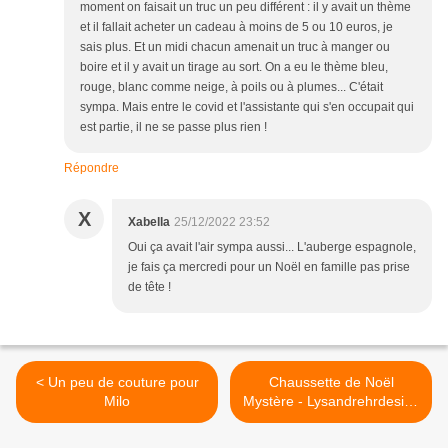
moment on faisait un truc un peu différent : il y avait un thème
et il fallait acheter un cadeau à moins de 5 ou 10 euros, je
sais plus. Et un midi chacun amenait un truc à manger ou
boire et il y avait un tirage au sort. On a eu le thème bleu,
rouge, blanc comme neige, à poils ou à plumes... C'était
sympa. Mais entre le covid et l'assistante qui s'en occupait qui
est partie, il ne se passe plus rien !
Répondre
X
Xabella
25/12/2022 23:52
Oui ça avait l'air sympa aussi... L'auberge espagnole,
je fais ça mercredi pour un Noël en famille pas prise
de tête !
< Un peu de couture pour
Chaussette de Noël
Milo
Mystère - Lysandrehrdesign
>