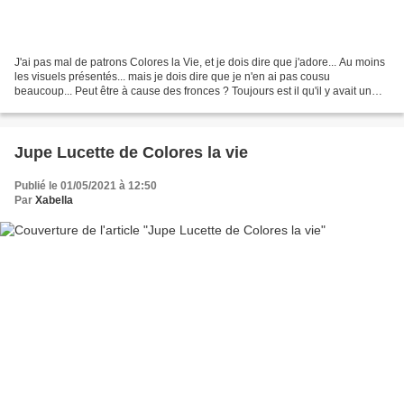
J'ai pas mal de patrons Colores la Vie, et je dois dire que j'adore... Au moins
les visuels présentés... mais je dois dire que je n'en ai pas cousu
beaucoup... Peut être à cause des fronces ? Toujours est il qu'il y avait un
moment que le short Daphnée...
Jupe Lucette de Colores la vie
Publié le 01/05/2021 à 12:50
Par
Xabella