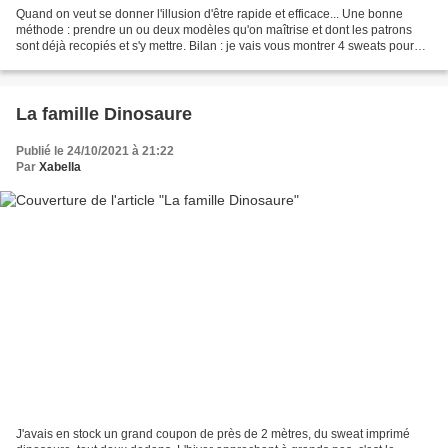
Quand on veut se donner l'illusion d'être rapide et efficace... Une bonne
méthode : prendre un ou deux modèles qu'on maîtrise et dont les patrons
sont déjà recopiés et s'y mettre. Bilan : je vais vous montrer 4 sweats pour
enfants. Pour être tout à fait...
La famille Dinosaure
Publié le 24/10/2021 à 21:22
Par
Xabella
J'avais en stock un grand coupon de près de 2 mètres, du sweat imprimé