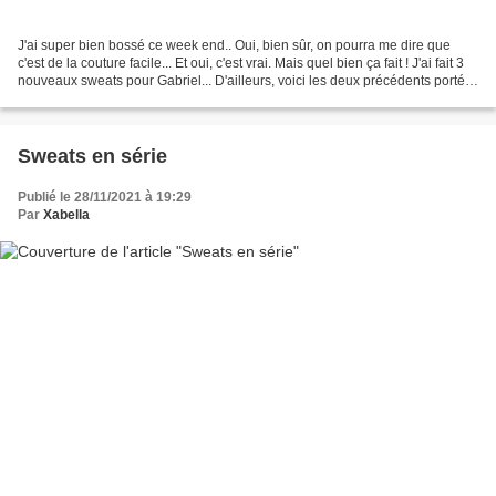
J'ai super bien bossé ce week end.. Oui, bien sûr, on pourra me dire que
c'est de la couture facile... Et oui, c'est vrai. Mais quel bien ça fait ! J'ai fait 3
nouveaux sweats pour Gabriel... D'ailleurs, voici les deux précédents portés.
Je pense que...
Sweats en série
Publié le 28/11/2021 à 19:29
Par
Xabella