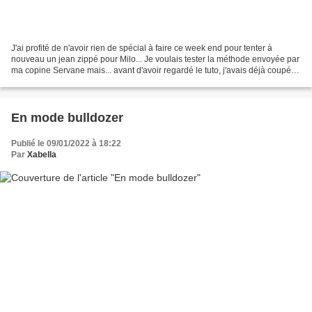
J'ai profité de n'avoir rien de spécial à faire ce week end pour tenter à
nouveau un jean zippé pour Milo... Je voulais tester la méthode envoyée par
ma copine Servane mais... avant d'avoir regardé le tuto, j'avais déjà coupé
par habitude, la partie de...
En mode bulldozer
Publié le 09/01/2022 à 18:22
Par
Xabella