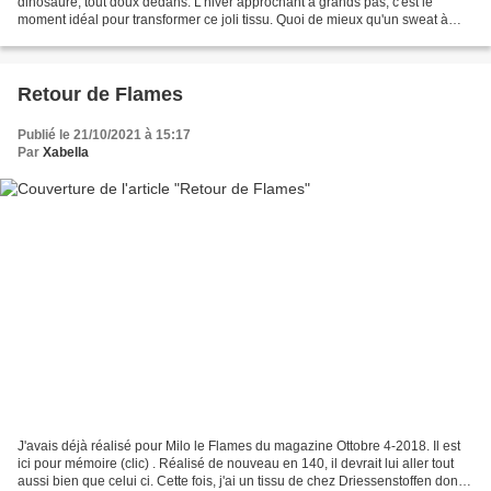
dinosaure, tout doux dedans. L'hiver approchant à grands pas, c'est le
moment idéal pour transformer ce joli tissu. Quoi de mieux qu'un sweat à
capuche ? Tout d'abord, j'ai commencé...
Retour de Flames
Publié le 21/10/2021 à 15:17
Par
Xabella
J'avais déjà réalisé pour Milo le Flames du magazine Ottobre 4-2018. Il est
ici pour mémoire (clic) . Réalisé de nouveau en 140, il devrait lui aller tout
aussi bien que celui ci. Cette fois, j'ai un tissu de chez Driessenstoffen dont