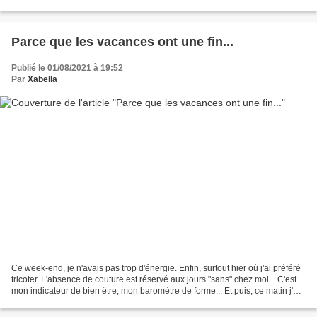
je ne saurais dire...
Parce que les vacances ont une fin...
Publié le 01/08/2021 à 19:52
Par
Xabella
Ce week-end, je n'avais pas trop d'énergie. Enfin, surtout hier où j'ai préféré
tricoter. L'absence de couture est réservé aux jours "sans" chez moi... C'est
mon indicateur de bien être, mon baromètre de forme... Et puis, ce matin j'ai
eu ma petite réunion...