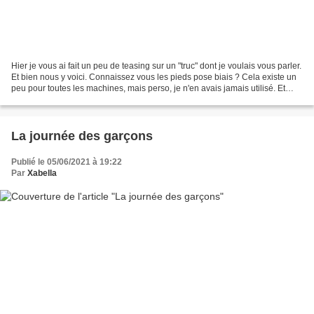
Hier je vous ai fait un peu de teasing sur un "truc" dont je voulais vous parler.
Et bien nous y voici. Connaissez vous les pieds pose biais ? Cela existe un
peu pour toutes les machines, mais perso, je n'en avais jamais utilisé. Et
quand j'ai vu les...
La journée des garçons
Publié le 05/06/2021 à 19:22
Par
Xabella