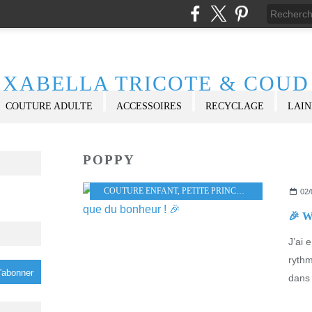
XABELLA TRICOTE & COUD
COUTURE ADULTE
ACCESSOIRES
RECYCLAGE
LAIN
POPPY
COUTURE ENFANT
,
PETITE PRINCESSE
,
OTTOBRE
,
C
02/
J’ai 
rythm
dans 