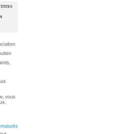
ETITES
N
ociation
outien
ents,
aux
re, vous
us.
eur