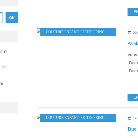
E
COUTURE ENFANT
,
PETITE PRINCESSE
,
OTTOBRE
,
S
06/
Aval
ore
Vous 
d'ava
 et
d'ava
ail
E
COUTURE ENFANT
,
PETITE PRINCESSE
,
LOU AND ME
17/
Duo 