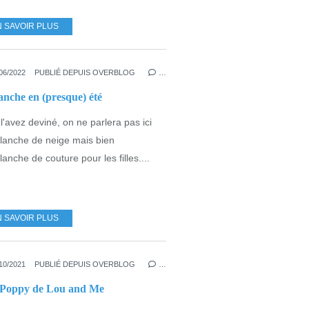
N SAVOIR PLUS
UNRAY
,
ROWE
,
LITTLE LIZARD KING
,
POPPY
,
LOU AND ME
06/2022
PUBLIÉ DEPUIS OVERBLOG
…
anche en (presque) été
l'avez deviné, on ne parlera pas ici
lanche de neige mais bien
lanche de couture pour les filles....
N SAVOIR PLUS
,
ROBE
,
POPPY
10/2021
PUBLIÉ DEPUIS OVERBLOG
…
Poppy de Lou and Me