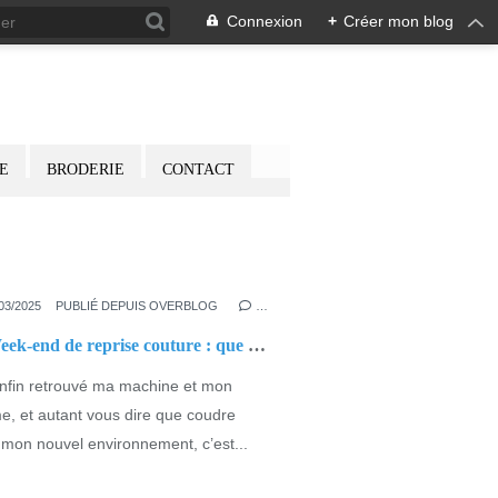
Connexion
+
Créer mon blog
E
BRODERIE
CONTACT
OSY LITTLE WORLD
,
POPPY
03/2025
PUBLIÉ DEPUIS OVERBLOG
…
🎉 Week-end de reprise couture : que du bonheur ! 🎉
enfin retrouvé ma machine et mon
e, et autant vous dire que coudre
mon nouvel environnement, c’est...