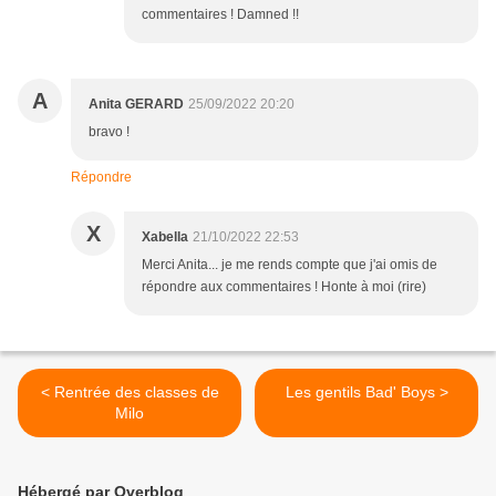
commentaires ! Damned !!
A
Anita GERARD
25/09/2022 20:20
bravo !
Répondre
X
Xabella
21/10/2022 22:53
Merci Anita... je me rends compte que j'ai omis de
répondre aux commentaires ! Honte à moi (rire)
< Rentrée des classes de
Les gentils Bad' Boys >
Milo
Hébergé par Overblog