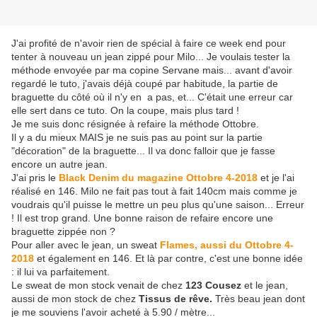
J'ai profité de n'avoir rien de spécial à faire ce week end pour
tenter à nouveau un jean zippé pour Milo... Je voulais tester la
méthode envoyée par ma copine Servane mais... avant d'avoir
regardé le tuto, j'avais déjà coupé par habitude, la partie de
braguette du côté où il n'y en a pas, et... C'était une erreur car
elle sert dans ce tuto. On la coupe, mais plus tard !
Je me suis donc résignée à refaire la méthode Ottobre.
Il y a du mieux MAIS je ne suis pas au point sur la partie
"décoration" de la braguette... Il va donc falloir que je fasse
encore un autre jean.
J'ai pris le
Black Denim du magazine Ottobre 4-2018
et je l'ai
réalisé en 146. Milo ne fait pas tout à fait 140cm mais comme je
voudrais qu'il puisse le mettre un peu plus qu'une saison... Erreur
! Il est trop grand. Une bonne raison de refaire encore une
braguette zippée non ?
Pour aller avec le jean, un sweat
Flames, aussi du Ottobre 4-
2018
et également en 146. Et là par contre, c'est une bonne idée
: il lui va parfaitement.
Le sweat de mon stock venait de chez
123 Cousez
et le jean,
aussi de mon stock de chez
Tissus de rêve.
Très beau jean dont
je me souviens l'avoir acheté à 5.90 / mètre...