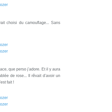
it choisi du camouflage... Sans
ace, que perso j'adore. Et il y aura
blée de rose... Il rêvait d'avoir un
t fait !