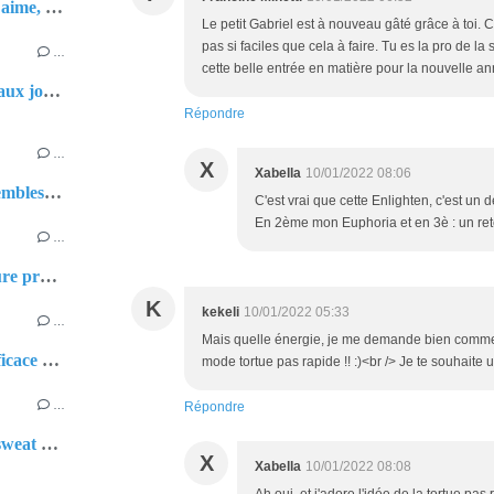
Belfort : quand on aime, on ne compte pas !
Le petit Gabriel est à nouveau gâté grâce à toi.
pas si faciles que cela à faire. Tu es la pro de la
…
cette belle entrée en matière pour la nouvelle a
Belfort pour les beaux jours
Répondre
…
X
Xabella
10/01/2022 08:06
🌼 Deux petits ensembles pleins de douceur pour Léa
C'est vrai que cette Enlighten, c'est un de
En 2ème mon Euphoria et en 3è : un ret
…
🎪 Week-end couture productif et haut en couleurs !
K
kekeli
10/01/2022 05:33
…
Mais quelle énergie, je me demande bien comment t
Couture simple, efficace et… trop craquante pour Léa ! 👶✨
mode tortue pas rapide !! :)<br /> Je te souhait
…
Répondre
Look jurassique : sweat et pantalon pour Léa l’exploratrice 🦖
X
Xabella
10/01/2022 08:08
Ah oui, et j'adore l'idée de la tortue pas r