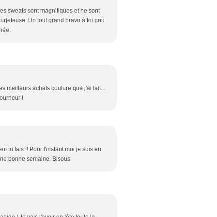
 Ces sweats sont magnifiques et ne sont
 surjeteuse. Un tout grand bravo à toi pou
nnée.
s meilleurs achats couture que j'ai fait...
ourneur !
u fais !! Pour l'instant moi je suis en
e une bonne semaine. Bisous
apide ! Je vais l'avoir en tête toute la