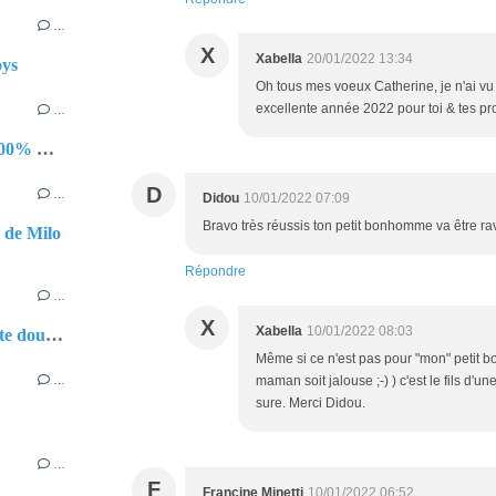
…
X
Xabella
20/01/2022 13:34
oys
Oh tous mes voeux Catherine, je n'ai v
excellente année 2022 pour toi & tes p
…
100% Ottobre et 100% Mamizabel
D
…
Didou
10/01/2022 07:09
Bravo très réussis ton petit bonhomme va être ra
s de Milo
Répondre
…
X
Xabella
10/01/2022 08:03
Belfort : mot compte double
Même si ce n'est pas pour "mon" petit 
maman soit jalouse ;-) ) c'est le fils d'u
…
sure. Merci Didou.
…
F
Francine Minetti
10/01/2022 06:52