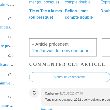
Belfort : quand on aime, on ne compte pas !
Tic et Tac à la mer
Belfort : mot
Doub
(ou presque)
compte double
…
🌼 Deux petits ensembles pleins de douceur pour Léa
…
🎪 Week-end couture productif et haut en couleurs !
1er Janvier, le mois des bonnes résolutions
…
COMMENTER CET ARTICLE
Couture simple, efficace et… trop craquante pour Léa ! 👶✨
…
Ajouter un commentaire
👑 La couronne d'anniversaire de Léa 👑
C
Catherine
11/01/2022 07:40
…
Tous mes voeux pour 2022 quel week end produc
Un peu de couture pour Milo
Répondre