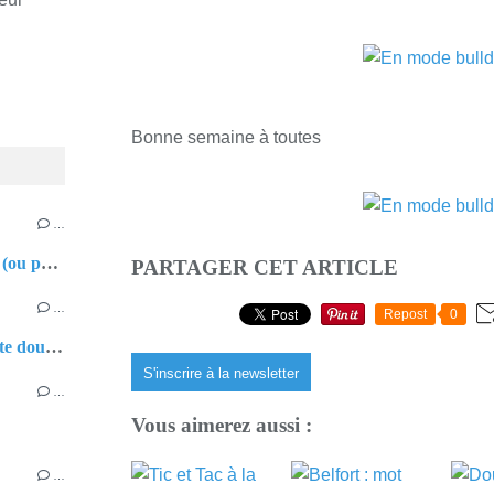
Bonne semaine à toutes
…
Tic et Tac à la mer (ou presque)
PARTAGER CET ARTICLE
…
Repost
0
Belfort : mot compte double
S'inscrire à la newsletter
…
Vous aimerez aussi :
…