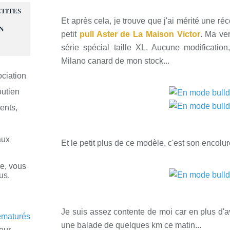
ETITES
Et après cela, je trouve que j'ai mérité une ré
N
petit
pull Aster de La Maison Victor
. Ma ve
série spécial taille XL. Aucune modification
Milano canard de mon stock...
ociation
outien
ents,
aux
Et le petit plus de ce modèle, c'est son encolur
re, vous
us.
Je suis assez contente de moi car en plus d'avoir
une balade de quelques km ce matin...
eur