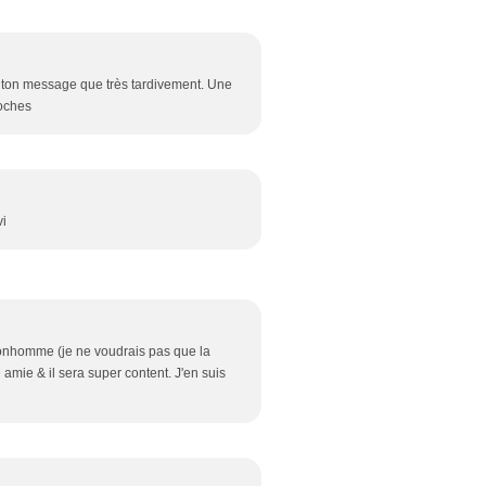
u ton message que très tardivement. Une
roches
vi
bonhomme (je ne voudrais pas que la
ne amie & il sera super content. J'en suis