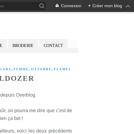
Connexion
+
Créer mon blog
E
BRODERIE
CONTACT
,
,
,
 GARS
FEMME
OTTOBRE
FLAMES
LLDOZER
é depuis Overblog
sûr, on pourra me dire que c'est de
ien ça fait !
ailleurs, voici les deux précédents