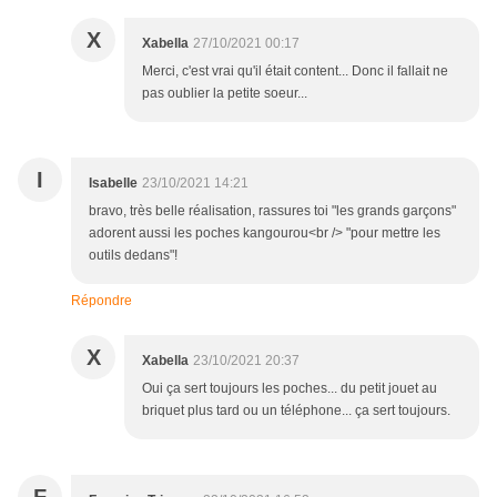
X
Xabella
27/10/2021 00:17
Merci, c'est vrai qu'il était content... Donc il fallait ne
pas oublier la petite soeur...
I
Isabelle
23/10/2021 14:21
bravo, très belle réalisation, rassures toi "les grands garçons"
adorent aussi les poches kangourou<br /> "pour mettre les
outils dedans"!
Répondre
X
Xabella
23/10/2021 20:37
Oui ça sert toujours les poches... du petit jouet au
briquet plus tard ou un téléphone... ça sert toujours.