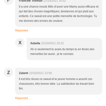
F
Francine Trisman
22/10/2021 16:52
Il a une chance inouïe Milo d’avoir une Mamy aussi efficace et
qui fait des choses magnifiques, tendances et qui plait aux
enfants. Ce sweat est une petite merveille de technologie. Tu
me donnes des envies de couture.
Répondre
X
Xabella
22/10/2021 20:22
Ah si seulement tu avais du temps tu en ferais des
merveilles toi aussi.. je te connais
Z
Zabeth
22/10/2021 13:58
Il est très réussi ce sweat et le jeune homme a assorti ces
chaussures, très bonne idée. La satisfaction du travail bien
fini.
Répondre